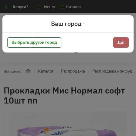
Калуга?
Меню
Каталог
Ваш город -
Выбрать другой город
Да!
+7 (910) 910-70-15
Каталог
Распродажа
Распродажа нонфуд
Вы здесь:
Прокладки Мис Нормал софт
10шт пп