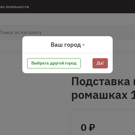
ма лояльности
Ваш город -
Выбрать другой город
Да!
Подставка 
ромашках 
0 ₽