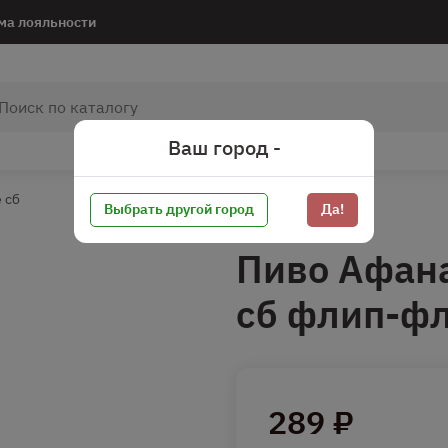
ма лояльности
Ваш город -
 сб
Выбрать другой город
Да!
Пиво Афана
сб флип-ф
289 ₽