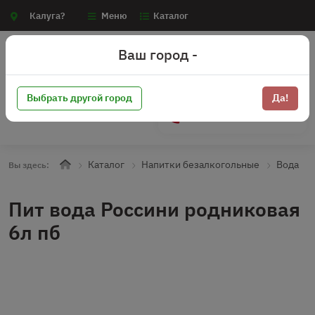
Калуга?
Меню
Каталог
Ваш город -
Выбрать другой город
Да!
+7 (910) 910-70-15
Каталог
Напитки безалкогольные
Вода
Вы здесь:
Пит вода Россини родниковая
6л пб