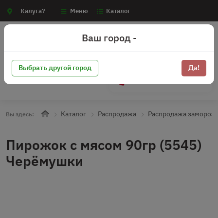
Калуга?
Меню
Каталог
Ваш город -
Выбрать другой город
Да!
+7 (910) 910-70-15
Каталог
Распродажа
Распродажа замороз
Вы здесь:
Пирожок с мясом 90гр (5545)
Черёмушки