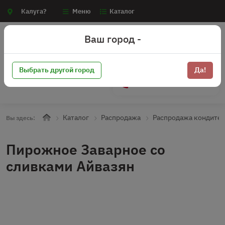
Калуга?
Меню
Каталог
Ваш город -
Выбрать другой город
Да!
+7 (910) 910-70-15
Каталог
Распродажа
Распродажа кондите
Вы здесь:
Пирожное Заварное со
сливками Айвазян