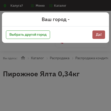
Калуга?
Меню
Каталог
Ваш город -
Выбрать другой город
Да!
+7 (910) 910-70-15
Каталог
Распродажа
Распродажа кондите
Вы здесь:
Пирожное Ялта 0,34кг