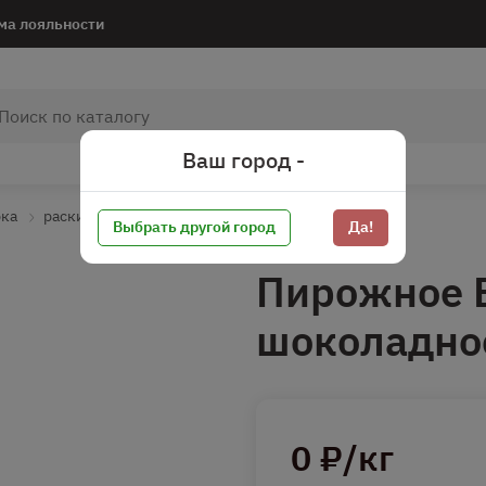
ма лояльности
Ваш город -
рка
раскидать
Выбрать другой город
Да!
Пирожное 
шоколадное
0 ₽/кг