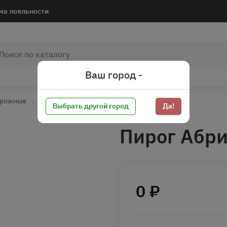
ма лояльности
Ваш город -
ирожные
Скоропорт
Скоропорт бисквитные
Выбрать другой город
Да!
Пирог Абр
0 ₽