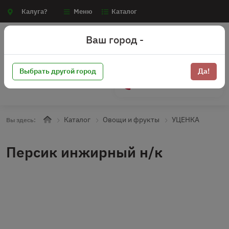
Калуга?
Меню
Каталог
Ваш город -
Выбрать другой город
Да!
+7 (910) 910-70-15
Каталог
Овощи и фрукты
УЦЕНКА
Вы здесь:
Персик инжирный н/к