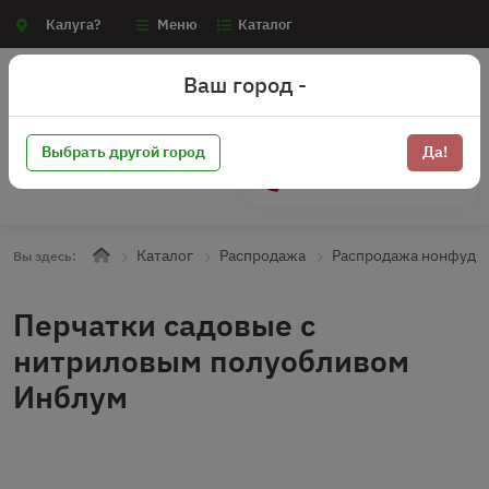
Калуга?
Меню
Каталог
Ваш город -
Выбрать другой город
Да!
+7 (910) 910-70-15
Каталог
Распродажа
Распродажа нонфуд
Вы здесь:
Перчатки садовые с
нитриловым полуобливом
Инблум