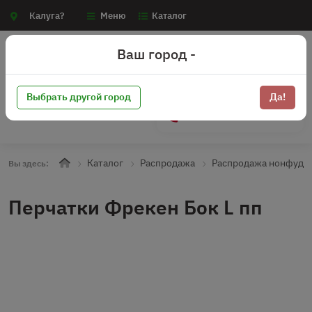
Калуга?
Меню
Каталог
Ваш город -
Выбрать другой город
Да!
+7 (910) 910-70-15
Каталог
Распродажа
Распродажа нонфуд
Вы здесь:
Перчатки Фрекен Бок L пп