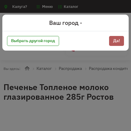
Калуга?
Меню
Каталог
Ваш город -
Выбрать другой город
Да!
+7 (910) 910-70-15
Каталог
Распродажа
Распродажа кондите
Вы здесь:
Печенье Топленое молоко
глазированное 285г Ростов