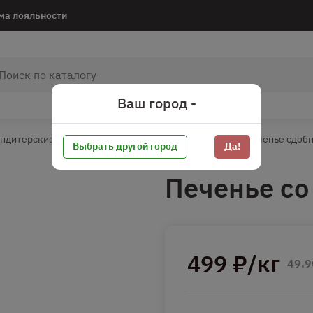
ма лояльности
Ваш город -
ндитерские изделия
Печенье/Вафли/Пряники
Печенье сдоб
Выбрать другой город
Да!
Печенье со
499 ₽/кг
49.9