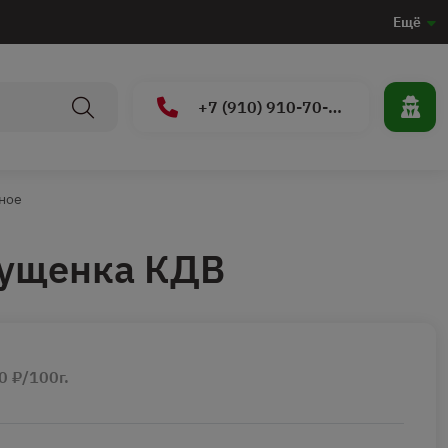
Ещё
+7 (910) 910-70-15
ное
гущенка КДВ
0 ₽/100г.