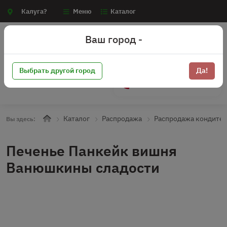
Калуга?
Меню
Каталог
Ваш город -
Выбрать другой город
Да!
+7 (910) 910-70-15
Каталог
Распродажа
Распродажа кондите
Вы здесь:
Печенье Панкейк вишня
Ванюшкины сладости