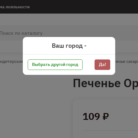
ма лояльности
Ваш город -
ндитерские изделия
Печенье/Вафли/Пряники
Печенье сахар
Выбрать другой город
Да!
Печенье Ор
109 ₽