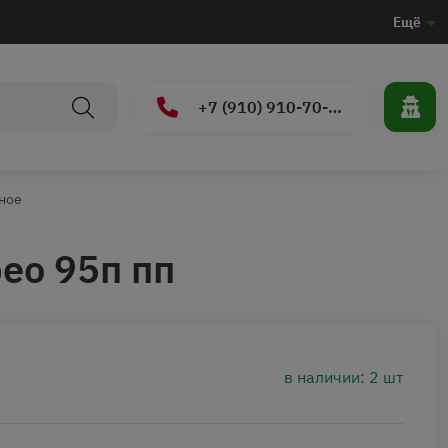
Ещё
+7 (910) 910-70-15
ное
ео 95п пп
в наличии: 2 шт