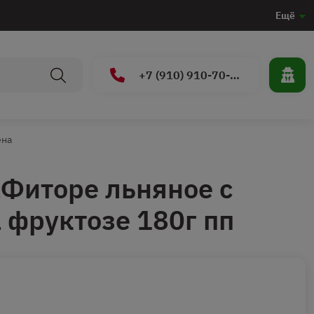
Ещё
+7 (910) 910-70-15
ена
Фиторе льняное с
 фруктозе 180г пп