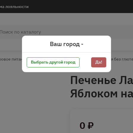
ма лояльности
Ваш город -
ровое питание*
Без глютена
Кондитерские изделия без глют
Выбрать другой город
Да!
Печенье Ла
Яблоком на
0 ₽