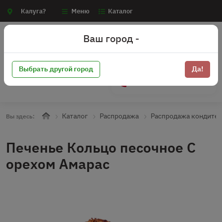
Калуга?
Меню
Каталог
Ваш город -
Выбрать другой город
Да!
+7 (910) 910-70-15
Каталог
Распродажа
Распродажа кондите
Вы здесь:
Печенье Кольцо песочное С
орехом Амарас