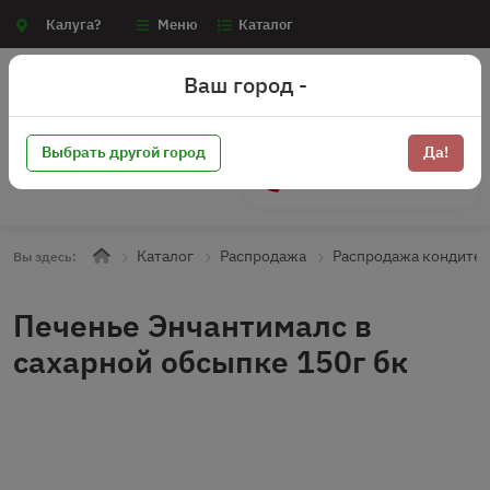
Калуга?
Меню
Каталог
Ваш город -
Выбрать другой город
Да!
+7 (910) 910-70-15
Каталог
Распродажа
Распродажа кондите
Вы здесь:
Печенье Энчантималс в
сахарной обсыпке 150г бк