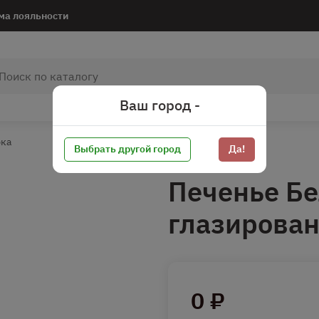
ма лояльности
Ваш город -
рка
Выбрать другой город
Да!
Печенье Бе
глазирован
0 ₽