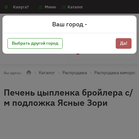
Калуга?
Меню
Каталог
Ваш город -
Выбрать другой город
Да!
+7 (910) 910-70-15
Каталог
Распродажа
Распродажа замороз
Вы здесь:
Печень цыпленка бройлера с/
м подложка Ясные Зори