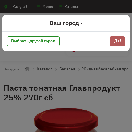
Калуга?
Меню
Каталог
Ваш город -
Выбрать другой город
Да!
+7 (910) 910-70-15
Каталог
Бакалея
Жидкая бакалейная прод
Вы здесь:
Паста томатная Главпродукт
25% 270г сб