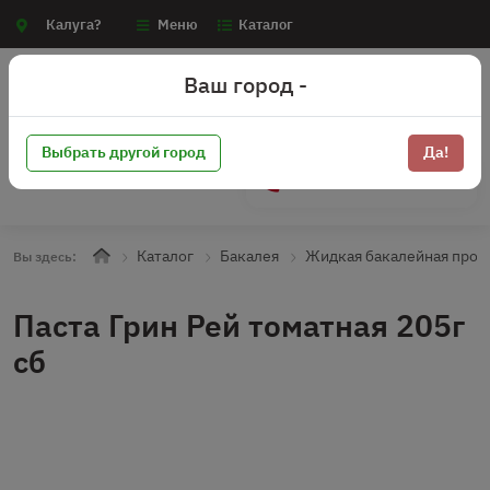
Калуга?
Меню
Каталог
Ваш город -
Выбрать другой город
Да!
+7 (910) 910-70-15
Каталог
Бакалея
Жидкая бакалейная прод
Вы здесь:
Паста Грин Рей томатная 205г
сб