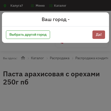
Калуга?
Меню
Каталог
Ваш город -
Выбрать другой город
Да!
+7 (910) 910-70-15
Каталог
Распродажа
Распродажа кондите
Вы здесь:
Паста арахисовая с орехами
250г пб