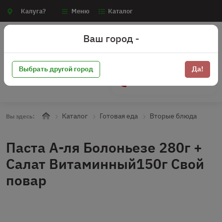
Калуга?
Меню
Каталог
Ваш город -
Выбрать другой город
Да!
+7 (910) 910-70-15
Каталог
Готовая еда
Вторые блюда
Вы здесь:
Паста А-ля Болоньезе 280г +
Салат Витаминный150г Свой
повар