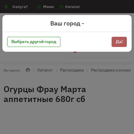
Калуга?
Меню
Каталог
Ваш город -
Выбрать другой город
Да!
+7 (910) 910-70-15
Каталог
Распродажа
Распродажа консерв
Вы здесь:
Огурцы Фрау Марта
аппетитные 680г сб