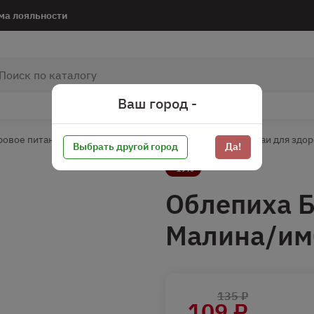
ма лояльности
Ваш город -
ровое питание*
Напитки для здорового питания*
Чаи для здо
Выбрать другой город
Да!
-19%
Облепиха 
Малина/имб
135 ₽
109 ₽