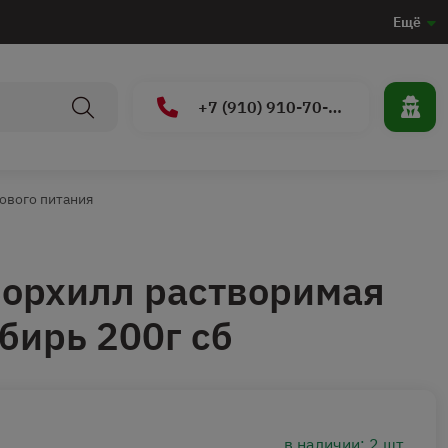
Ещё
+7 (910) 910-70-15
рового питания
Борхилл растворимая
ирь 200г сб
в наличии: 2 шт