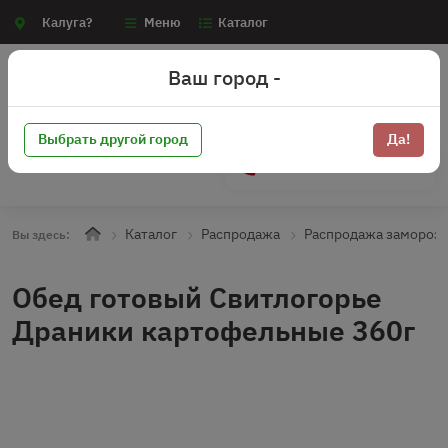
Калуга?
Меню
Каталог
Ваш город -
Выбрать другой город
Да!
+7 (910) 910-70-15
Каталог
Распродажа
Распродажа замороз
Вы здесь:
Обед готовый Свитлогорье
Драники картофельные 360г