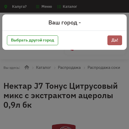
Калуга?
Меню
Каталог
Ваш город -
Выбрать другой город
Да!
+7 (910) 910-70-15
Каталог
Распродажа
Распродажа соки
Вы здесь:
Нектар J7 Тонус Цитрусовый
микс с экстрактом ацеролы
0,9л бк