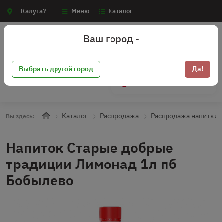
Калуга?
Меню
Каталог
Ваш город -
Выбрать другой город
Да!
+7 (910) 910-70-15
Каталог
Распродажа
Распродажа напитки 
Вы здесь:
Напиток Старые добрые
традиции Лимонад 1л пб
Бобылево