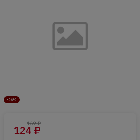
-26%
169 ₽
124 ₽