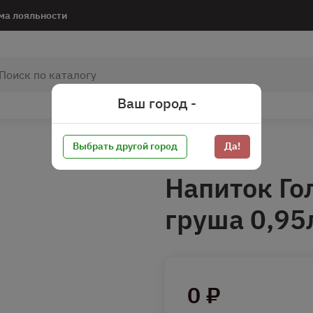
ма лояльности
Ваш город -
Выбрать другой город
Да!
Напиток Го
груша 0,95
0 ₽