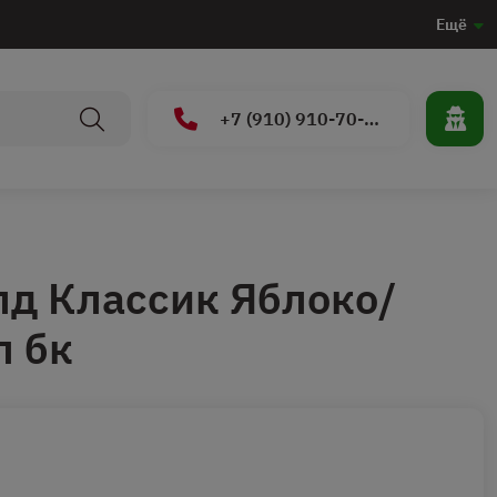
Ещё
+7 (910) 910-70-15
лд Классик Яблоко/
л бк