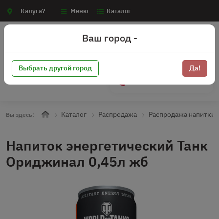
Калуга?
Меню
Каталог
Ваш город -
Выбрать другой город
Да!
+7 (910) 910-70-15
Каталог
Распродажа
Распродажа напитки 
Вы здесь:
Напиток энергетический Танк
Ориджинал 0,45л жб