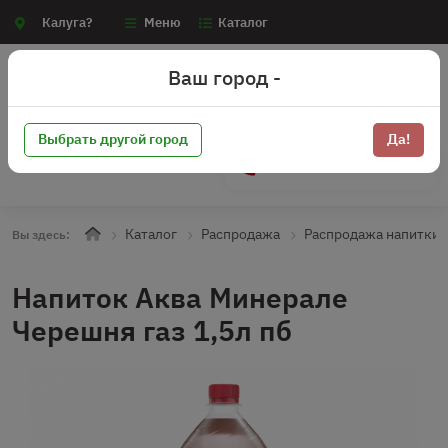
Калуга?
Меню
Каталог
Ваш город -
Выбрать другой город
Да!
+7 (910) 910-70-15
Каталог
Распродажа
Распродажа напитки 
Вы здесь:
Напиток Аква Минерале
Черешня газ 1,5л пб