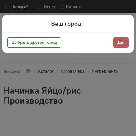
Калуга?
Меню
Каталог
Ваш город -
Выбрать другой город
Да!
+7 (910) 910-70-15
Каталог
Готовая еда
Ингредиенты
Вы здесь:
Начинка Яйцо/рис
Производство