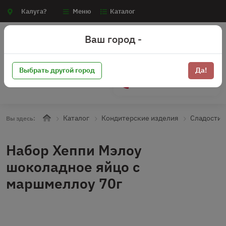
Калуга?
Меню
Каталог
Ваш город -
Выбрать другой город
Да!
+7 (910) 910-70-15
Каталог
Кондитерские изделия
Сладости
Вы здесь:
Набор Хеппи Мэлоу
шоколадное яйцо с
маршмеллоу 70г