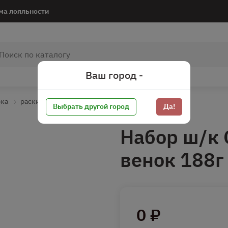
ма лояльности
Ваш город -
рка
раскидать
Выбрать другой город
Да!
Набор ш/к 
венок 188г
0 ₽