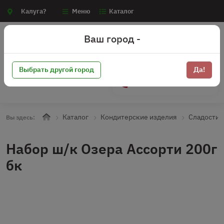
Калуга?
Меню
Каталог
Ваш город -
Выбрать другой город
Да!
+7 (910) 910-70-15
Каталог
Кондитерские изделия
Сладости
Вы здесь:
Набор ш/к Озера Ассорти 200г
бк