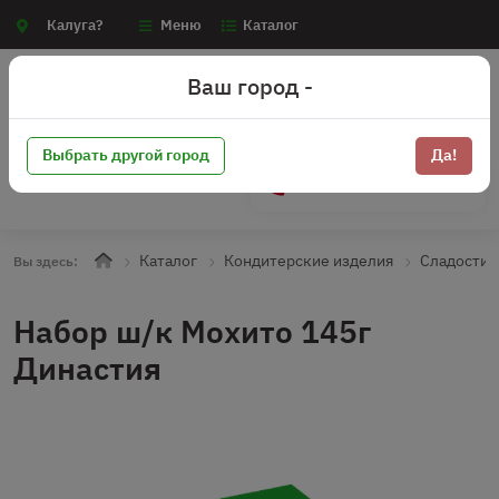
Калуга?
Меню
Каталог
Ваш город -
Выбрать другой город
Да!
+7 (910) 910-70-15
Каталог
Кондитерские изделия
Сладости
Вы здесь:
Набор ш/к Мохито 145г
Династия