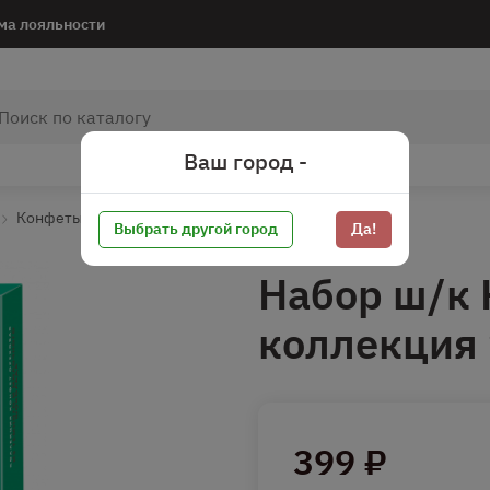
ма лояльности
Ваш город -
Конфеты*
Конфеты в коробках
Выбрать другой город
Да!
Набор ш/к 
коллекция 
399 ₽