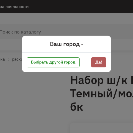
ма лояльности
Ваш город -
рка
раскидать
Выбрать другой город
Да!
Набор ш/к 
Темный/мо
бк