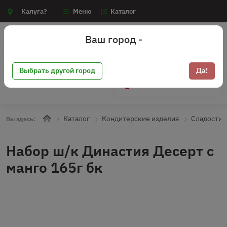
Калуга?
Меню
Каталог
Ваш город -
Выбрать другой город
Да!
+7 (910) 910-70-15
Каталог
Кондитерские изделия
Сладости
Вы здесь:
Набор ш/к Династия Десерт с
манго 165г бк