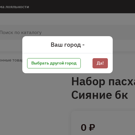
ма лояльности
Ваш город -
онные товары
Праздники
Пасха*
Выбрать другой город
Да!
Набор пасх
Сияние бк
0 ₽