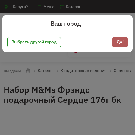
Калуга?
Меню
Каталог
Ваш город -
Выбрать другой город
Да!
+7 (910) 910-70-15
Каталог
Кондитерские изделия
Сладости
Вы здесь:
Набор M&Ms Фрэндс
подарочный Сердце 176г бк