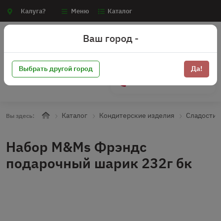
Калуга?
Меню
Каталог
Ваш город -
Выбрать другой город
Да!
+7 (910) 910-70-15
Каталог
Кондитерские изделия
Сладости
Вы здесь:
Набор M&Ms Фрэндс
подарочный шарик 232г бк