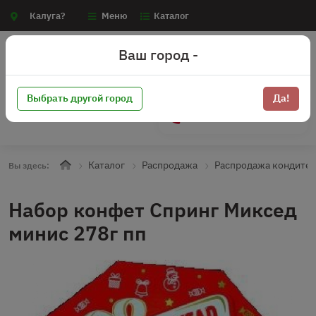
Калуга?
Меню
Каталог
Ваш город -
Выбрать другой город
Да!
+7 (910) 910-70-15
Каталог
Распродажа
Распродажа кондите
Вы здесь:
Набор конфет Спринг Миксед
минис 278г пп