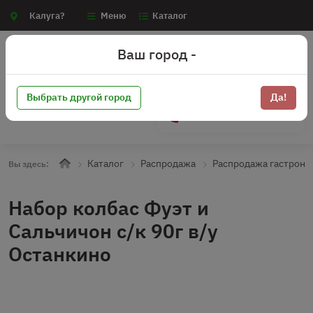
Калуга?
Меню
Каталог
Ваш город -
Выбрать другой город
Да!
+7 (910) 910-70-15
Каталог
Распродажа
Распродажа гастроно
Вы здесь:
Набор колбас Фуэт и
Сальчичон с/к 90г в/у
Останкино