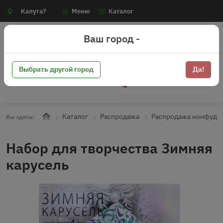
Калуга?
Меню
Каталог
Ваш город -
Выбрать другой город
Да!
+7 (910) 910-70-15
Каталог
Распродажа
Распродажа нонфуд
Вы здесь:
Набор для творчества Зимняя
карусель