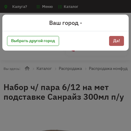
Калуга?
Меню
Каталог
Ваш город -
Выбрать другой город
Да!
+7 (910) 910-70-15
Каталог
Распродажа
Распродажа нонфуд
Вы здесь:
Набор ч/ пара 6/12 на мет
подставке Санрайз 300мл п/у